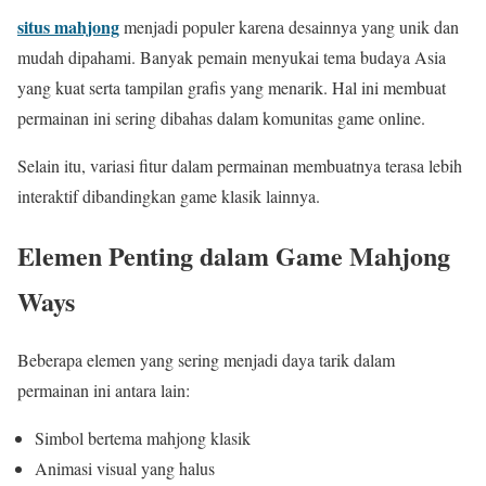
situs mahjong
menjadi populer karena desainnya yang unik dan
mudah dipahami. Banyak pemain menyukai tema budaya Asia
yang kuat serta tampilan grafis yang menarik. Hal ini membuat
permainan ini sering dibahas dalam komunitas game online.
Selain itu, variasi fitur dalam permainan membuatnya terasa lebih
interaktif dibandingkan game klasik lainnya.
Elemen Penting dalam Game Mahjong
Ways
Beberapa elemen yang sering menjadi daya tarik dalam
permainan ini antara lain:
Simbol bertema mahjong klasik
Animasi visual yang halus