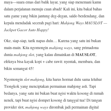
maya—suara emas dari balik layar, yang siap menemani kamu
dalam perjalanan menuju cuan abadi! Kali ini, kita bakal bahas
satu game yang bikin jantung deg-degan, saldo berdendang, dan
kepala mendadak secerah pagi hari:
Mahjong Ways MAUSLOT —
Jackpot Gacor Auto Happy!
Oke, siap-siap, tarik napas dulu… Karena yang satu ini bukan
main-main. Kita ngomongin
mahjong ways
, sang primadona
MAUSLOT
dunia
mahjong slot
, yang kalau dimainkan di
,
efeknya bisa kayak kopi + cabe rawit: nyentak, membara, dan
bikin semangat 45!
Ngomongin
slot mahjong
, kita harus hormat dulu sama leluhur
Tiongkok yang menciptakan permainan mahjong asli. Tapi
bedanya, yang satu ini bukan buat ngisi waktu kosong di rumah
nenek, tapi buat ngisi dompet kosong di tanggal tua! Di tangan
provider slot,
mahjong ways
dirombak jadi permainan digital