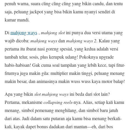
penuh warna, suara cling cling cling yang bikin candu, dan tentu
saja, peluang jackpot yang bisa bikin kamu nyanyi sendiri di
kamar mandi.
Di
mahjong ways
,
mahjong slot
ini punya dua versi utama yang
wajib dicoba:
mahjong ways
dan
mahjong ways 2
. Kalau yang
pertama itu ibarat nasi goreng spesial, yang kedua adalah versi
tambah telur, sosis, plus kerupuk udang! Pokoknya upgrade
habis-habisan! Gak cuma soal tampilan yang lebih kece, tapi fitur-
fiturnya juga makin gila: multiplier makin tinggi, peluang menang
makin besar, dan animasinya makin wuss wuss kaya motor balap!
Apa yang bikin
slot mahjong ways
ini beda dari slot lain?
Pertama, mekanisme
collapsing reels
-nya. Alias, setiap kali kamu
menang, simbol pemenang menghilang, dan simbol baru jatuh
dari atas. Jadi dalam satu putaran aja kamu bisa menang berkali-
kali, kayak dapet bonus dadakan dari mantan—eh, dari bos