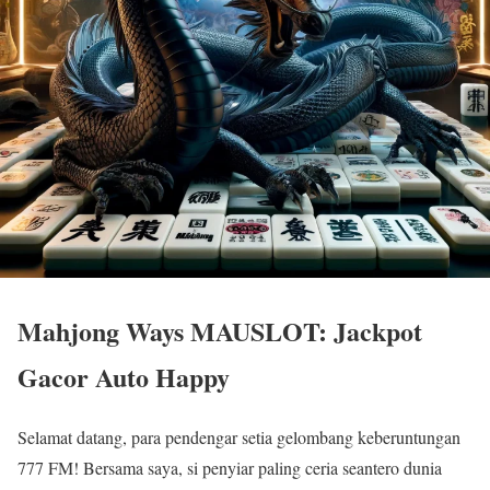
Mahjong Ways MAUSLOT: Jackpot
Gacor Auto Happy
Selamat datang, para pendengar setia gelombang keberuntungan
777 FM! Bersama saya, si penyiar paling ceria seantero dunia