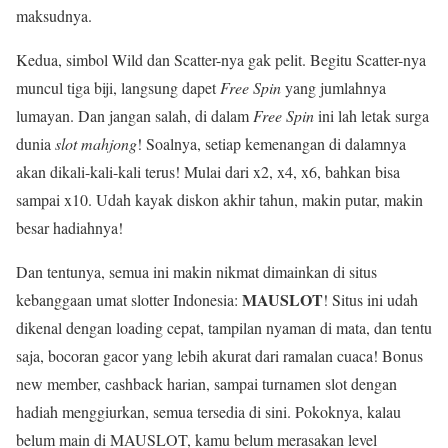
maksudnya.
Kedua, simbol Wild dan Scatter-nya gak pelit. Begitu Scatter-nya
muncul tiga biji, langsung dapet
Free Spin
yang jumlahnya
lumayan. Dan jangan salah, di dalam
Free Spin
ini lah letak surga
dunia
slot mahjong
! Soalnya, setiap kemenangan di dalamnya
akan dikali-kali-kali terus! Mulai dari x2, x4, x6, bahkan bisa
sampai x10. Udah kayak diskon akhir tahun, makin putar, makin
besar hadiahnya!
Dan tentunya, semua ini makin nikmat dimainkan di situs
MAUSLOT
kebanggaan umat slotter Indonesia:
! Situs ini udah
dikenal dengan loading cepat, tampilan nyaman di mata, dan tentu
saja, bocoran gacor yang lebih akurat dari ramalan cuaca! Bonus
new member, cashback harian, sampai turnamen slot dengan
hadiah menggiurkan, semua tersedia di sini. Pokoknya, kalau
belum main di MAUSLOT, kamu belum merasakan level