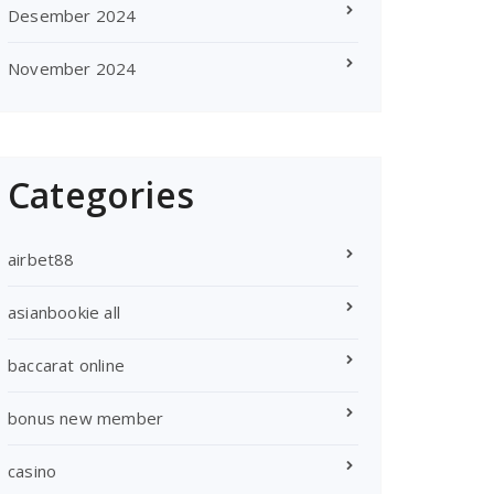
Desember 2024
November 2024
Categories
airbet88
asianbookie all
baccarat online
bonus new member
casino