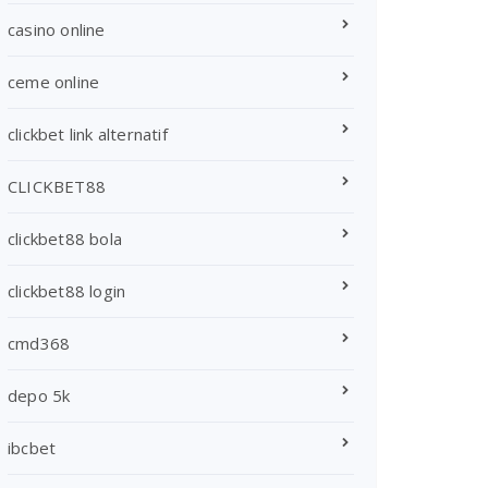
casino online
ceme online
clickbet link alternatif
CLICKBET88
clickbet88 bola
clickbet88 login
cmd368
depo 5k
ibcbet