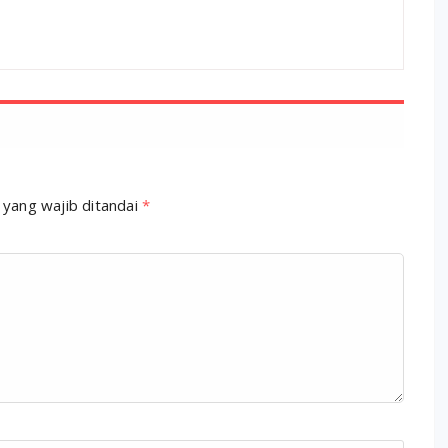
 yang wajib ditandai
*