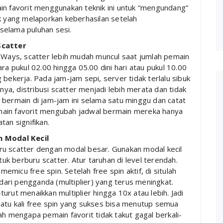
in favorit menggunakan teknik ini untuk “mengundang”
ak yang melaporkan keberhasilan setelah
selama puluhan sesi.
Scatter
ays, scatter lebih mudah muncul saat jumlah pemain
ra pukul 02.00 hingga 05.00 dini hari atau pukul 10.00
 bekerja. Pada jam-jam sepi, server tidak terlalu sibuk
a, distribusi scatter menjadi lebih merata dan tidak
 bermain di jam-jam ini selama satu minggu dan catat
main favorit mengubah jadwal bermain mereka hanya
tan signifikan.
 Modal Kecil
ru scatter dengan modal besar. Gunakan modal kecil
k berburu scatter. Atur taruhan di level terendah.
micu free spin. Setelah free spin aktif, di situlah
ari pengganda (multiplier) yang terus meningkat.
urut menaikkan multiplier hingga 10x atau lebih. Jadi
atu kali free spin yang sukses bisa menutup semua
ah mengapa pemain favorit tidak takut gagal berkali-