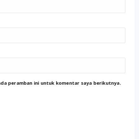
ada peramban ini untuk komentar saya berikutnya.