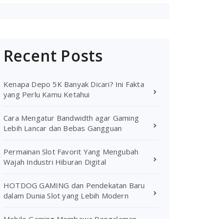
Recent Posts
Kenapa Depo 5K Banyak Dicari? Ini Fakta
yang Perlu Kamu Ketahui
Cara Mengatur Bandwidth agar Gaming
Lebih Lancar dan Bebas Gangguan
Permainan Slot Favorit Yang Mengubah
Wajah Industri Hiburan Digital
HOTDOG GAMING dan Pendekatan Baru
dalam Dunia Slot yang Lebih Modern