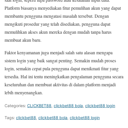
Platform biasanya menyediakan fitur pemulihan akun yang dapat
membantu pengguna mengatasi masalah tersebut. Dengan
mengikuti prosedur yang telah disediakan, pengguna dapat
memulihkan akses akun mereka dengan mudah tanpa harus
membuat akun baru.
Faktor kenyamanan juga menjadi salah satu alasan mengapa
sistem login yang baik sangat penting. Semakin mudah proses
login, semakin cepat pula pengguna dapat menikmati fitur yang
tersedia. Hal ini tentu meningkatkan pengalaman pengguna secara
keseluruhan dan membuat aktivitas di dalam platform menjadi
lebih menyenangkan.
Categories:
CLICKBET88
,
clickbet88 bola
,
clickbet88 login
Tags:
clickbet88
,
clickbet88 bola
,
clickbet88 login