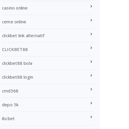
casino online
ceme online
clickbet link alternatif
CLICKBET88
clickbet88 bola
clickbet88 login
cmd368
depo 5k
ibcbet