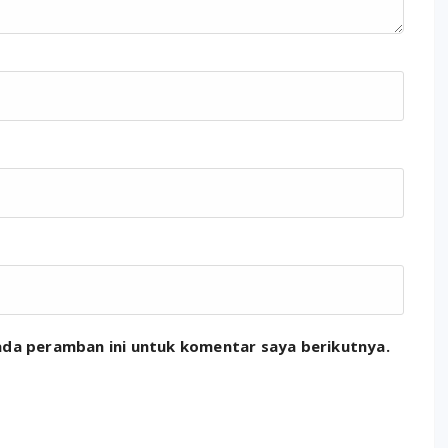
ada peramban ini untuk komentar saya berikutnya.