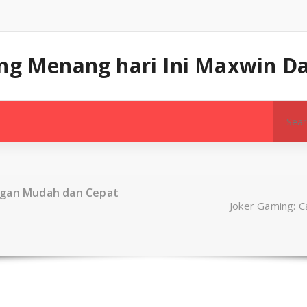
ang Menang hari Ini Maxwin 
Search
for:
ngan Mudah dan Cepat
Joker Gaming: 