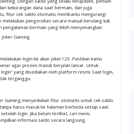
penting. Dengan saldo yang selalu terupdate, pemain
ari kekurangan dana saat bermain, dan juga
itu, fitur cek saldo otomatis membantu mengurangi
agi melakukan pengecekan secara manual berulang kali.
an pengalaman bermain yang lebih menyenangkan.
i Joker Gaming
melakukan login ke akun joker123. Pastikan kamu
ar agar proses masuk berjalan lancar. Untuk
gin” yang disediakan oleh platform resmi. Saat login,
idak terganggu.
er Gaming menyediakan fitur otomatis untuk cek saldo.
tanpa harus masuk ke halaman berbeda setiap saat.
etelah login. Jika belum terlihat, cari menu
pilkan informasi saldo secara langsung.