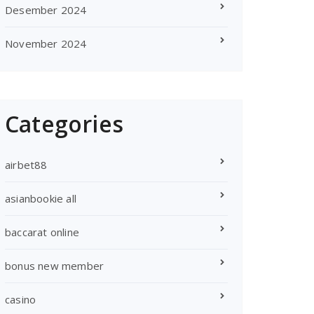
Desember 2024
November 2024
Categories
airbet88
asianbookie all
baccarat online
bonus new member
casino