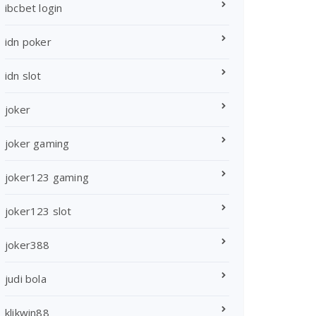
ibcbet login
idn poker
idn slot
joker
joker gaming
joker123 gaming
joker123 slot
joker388
judi bola
klikwin88