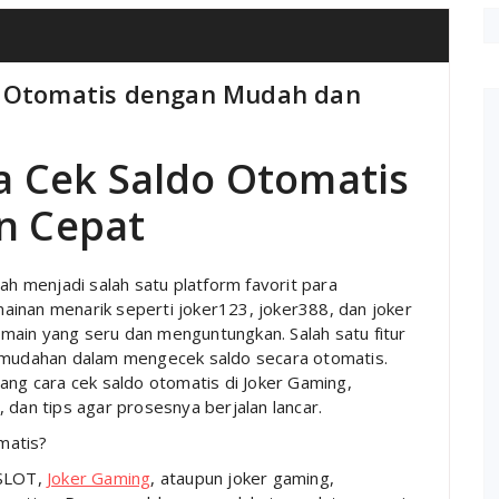
o Otomatis dengan Mudah dan
a Cek Saldo Otomatis
n Cepat
ah menjadi salah satu platform favorit para
ainan menarik seperti joker123, joker388, dan joker
main yang seru dan menguntungkan. Salah satu fitur
kemudahan dalam mengecek saldo secara otomatis.
ang cara cek saldo otomatis di Joker Gaming,
 dan tips agar prosesnya berjalan lancar.
matis?
USLOT,
Joker Gaming
, ataupun joker gaming,