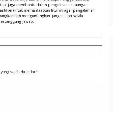
etapi juga membantu dalam pengelolaan keuangan
, pastikan untuk memanfaatkan fitur ini agar pengalaman
nangkan dan menguntungkan. Jangan lupa selalu
bertanggung jawab.
 yang wajib ditandai
*