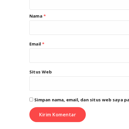
Nama
*
Email
*
Situs Web
Simpan nama, email, dan situs web saya p