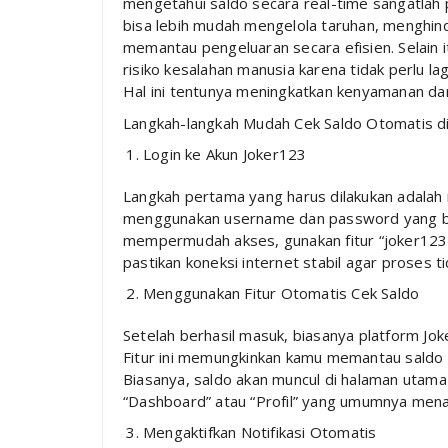
mengetahui saldo secara real-time sangatlah 
bisa lebih mudah mengelola taruhan, menghind
memantau pengeluaran secara efisien. Selain 
risiko kesalahan manusia karena tidak perlu l
Hal ini tentunya meningkatkan kenyamanan d
Langkah-langkah Mudah Cek Saldo Otomatis d
Login ke Akun Joker123
Langkah pertama yang harus dilakukan adalah 
menggunakan username dan password yang ben
mempermudah akses, gunakan fitur “joker123 lo
pastikan koneksi internet stabil agar proses t
Menggunakan Fitur Otomatis Cek Saldo
Setelah berhasil masuk, biasanya platform Jok
Fitur ini memungkinkan kamu memantau saldo 
Biasanya, saldo akan muncul di halaman utama s
“Dashboard” atau “Profil” yang umumnya menam
Mengaktifkan Notifikasi Otomatis