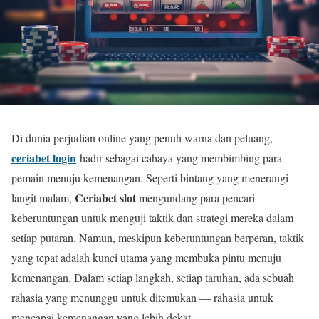
Di dunia perjudian online yang penuh warna dan peluang,
ceriabet login
hadir sebagai cahaya yang membimbing para
pemain menuju kemenangan. Seperti bintang yang menerangi
Ceriabet slot
langit malam,
mengundang para pencari
keberuntungan untuk menguji taktik dan strategi mereka dalam
setiap putaran. Namun, meskipun keberuntungan berperan, taktik
yang tepat adalah kunci utama yang membuka pintu menuju
kemenangan. Dalam setiap langkah, setiap taruhan, ada sebuah
rahasia yang menunggu untuk ditemukan — rahasia untuk
mencapai kemenangan yang lebih dekat.