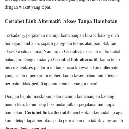
dengan waktu yang tepat.
Ceriabet Link Alternatif: Akses Tanpa Hambatan
Terkadang, perjalanan menuju kemenangan bisa terhalang oleh
berbagai hambatan, seperti gangguan teknis atau pemblokiran
Ceriabet
akses ke situs utama. Namun, di
, masalah ini bukanlah
Ceriabet link alternatif
halangan. Dengan adanya
, kamu tetap
bisa mengakses platform ini tanpa rasa khawatir. Link alternatif
yang selalu diperbarui memberi kamu kesempatan untuk tetap
bermain, tidak peduli apapun kendala yang muncul.
Dengan begitu, meskipun jalan menuju kemenangan kadang
penuh liku, kamu tetap bisa melanjutkan perjalananmu tanpa
Ceriabet link alternatif
hambatan.
memberikan kemudahan agar
kamu tetap dapat berfokus pada permainan dan taktik yang sudah
disusun dengan cermat.