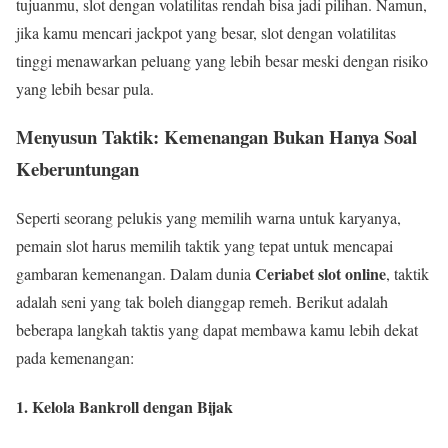
tujuanmu, slot dengan volatilitas rendah bisa jadi pilihan. Namun,
jika kamu mencari jackpot yang besar, slot dengan volatilitas
tinggi menawarkan peluang yang lebih besar meski dengan risiko
yang lebih besar pula.
Menyusun Taktik: Kemenangan Bukan Hanya Soal
Keberuntungan
Seperti seorang pelukis yang memilih warna untuk karyanya,
pemain slot harus memilih taktik yang tepat untuk mencapai
Ceriabet slot online
gambaran kemenangan. Dalam dunia
, taktik
adalah seni yang tak boleh dianggap remeh. Berikut adalah
beberapa langkah taktis yang dapat membawa kamu lebih dekat
pada kemenangan:
1.
Kelola Bankroll dengan Bijak