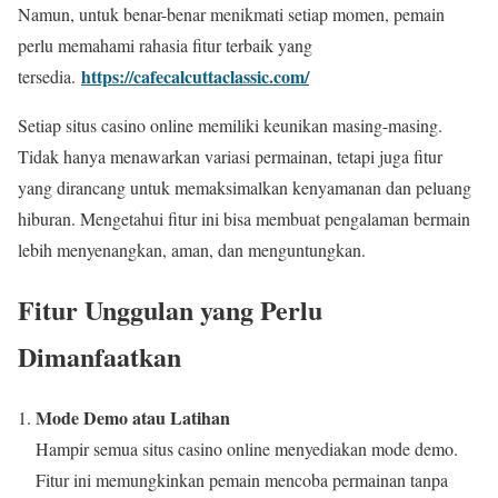
Namun, untuk benar-benar menikmati setiap momen, pemain
perlu memahami rahasia fitur terbaik yang
https://cafecalcuttaclassic.com/
tersedia.
Setiap situs casino online memiliki keunikan masing-masing.
Tidak hanya menawarkan variasi permainan, tetapi juga fitur
yang dirancang untuk memaksimalkan kenyamanan dan peluang
hiburan. Mengetahui fitur ini bisa membuat pengalaman bermain
lebih menyenangkan, aman, dan menguntungkan.
Fitur Unggulan yang Perlu
Dimanfaatkan
Mode Demo atau Latihan
Hampir semua situs casino online menyediakan mode demo.
Fitur ini memungkinkan pemain mencoba permainan tanpa