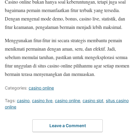
Casino online bukan hanya soal keberuntungan, tetapi juga soal
bagaimana pemain memanfaatkan fitur terbaik yang tersedia.
Dengan mengenal mode demo, bonus, casino live, statistik, dan
fitur keamanan, pengalaman bermain menjadi lebih maksimal.
Menggunakan fitur-fitur ini secara strategis membantu pemain
menikmati permainan dengan aman, seru, dan efektif. Jadi,
sebelum memulai taruhan, pastikan untuk mengeksplorasi semua
fitur unggulan di situs casino online pilihanmu agar setiap momen
bermain terasa menyenangkan dan memuaskan.
Categories:
casino online
Tags:
casino
,
casino live
,
casino online
,
casino slot
,
situs casino
online
Leave a Comment