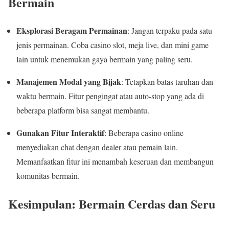
Bermain
Eksplorasi Beragam Permainan
: Jangan terpaku pada satu
jenis permainan. Coba casino slot, meja live, dan mini game
lain untuk menemukan gaya bermain yang paling seru.
Manajemen Modal yang Bijak
: Tetapkan batas taruhan dan
waktu bermain. Fitur pengingat atau auto-stop yang ada di
beberapa platform bisa sangat membantu.
Gunakan Fitur Interaktif
: Beberapa casino online
menyediakan chat dengan dealer atau pemain lain.
Memanfaatkan fitur ini menambah keseruan dan membangun
komunitas bermain.
Kesimpulan: Bermain Cerdas dan Seru