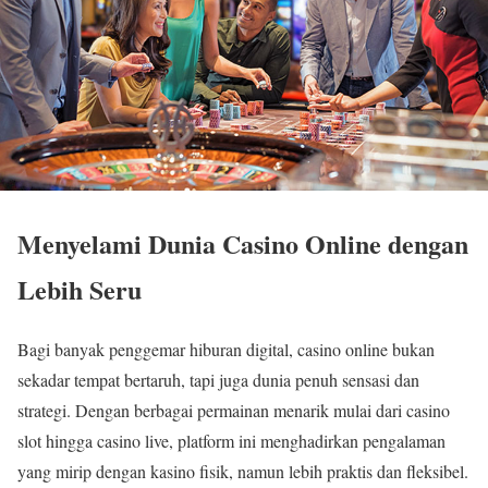
Menyelami Dunia Casino Online dengan
Lebih Seru
Bagi banyak penggemar hiburan digital, casino online bukan
sekadar tempat bertaruh, tapi juga dunia penuh sensasi dan
strategi. Dengan berbagai permainan menarik mulai dari casino
slot hingga casino live, platform ini menghadirkan pengalaman
yang mirip dengan kasino fisik, namun lebih praktis dan fleksibel.