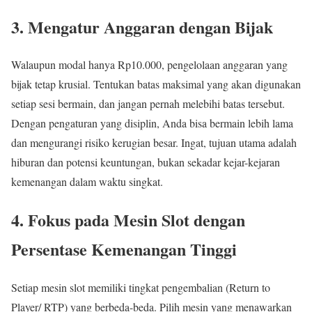
3. Mengatur Anggaran dengan Bijak
Walaupun modal hanya Rp10.000, pengelolaan anggaran yang
bijak tetap krusial. Tentukan batas maksimal yang akan digunakan
setiap sesi bermain, dan jangan pernah melebihi batas tersebut.
Dengan pengaturan yang disiplin, Anda bisa bermain lebih lama
dan mengurangi risiko kerugian besar. Ingat, tujuan utama adalah
hiburan dan potensi keuntungan, bukan sekadar kejar-kejaran
kemenangan dalam waktu singkat.
4. Fokus pada Mesin Slot dengan
Persentase Kemenangan Tinggi
Setiap mesin slot memiliki tingkat pengembalian (Return to
Player/ RTP) yang berbeda-beda. Pilih mesin yang menawarkan