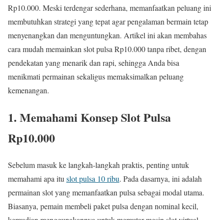
Rp10.000. Meski terdengar sederhana, memanfaatkan peluang ini
membutuhkan strategi yang tepat agar pengalaman bermain tetap
menyenangkan dan menguntungkan. Artikel ini akan membahas
cara mudah memainkan slot pulsa Rp10.000 tanpa ribet, dengan
pendekatan yang menarik dan rapi, sehingga Anda bisa
menikmati permainan sekaligus memaksimalkan peluang
kemenangan.
1. Memahami Konsep Slot Pulsa
Rp10.000
Sebelum masuk ke langkah-langkah praktis, penting untuk
memahami apa itu
slot pulsa 10 ribu
. Pada dasarnya, ini adalah
permainan slot yang memanfaatkan pulsa sebagai modal utama.
Biasanya, pemain membeli paket pulsa dengan nominal kecil,
kemudian menggunakannya untuk memutar mesin slot virtual