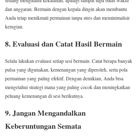
sedang mengalami kekalahan, apalagi sampai lupa batas waktu
dan anggaran. Bermain dengan kepala dingin akan membantu
Anda tetap menikmati permainan tanpa stres dan meminimalisir
kerugian.
8. Evaluasi dan Catat Hasil Bermain
Selalu lakukan evaluasi setiap sesi bermain. Catat berapa banyak
pulsa yang digunakan, kemenangan yang diperoleh, serta pola
permainan yang paling efektif. Dengan demikian, Anda bisa
mengetahui strategi mana yang paling cocok dan meningkatkan
peluang kemenangan di sesi berikutnya.
9. Jangan Mengandalkan
Keberuntungan Semata