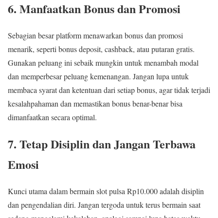
6. Manfaatkan Bonus dan Promosi
Sebagian besar platform menawarkan bonus dan promosi
menarik, seperti bonus deposit, cashback, atau putaran gratis.
Gunakan peluang ini sebaik mungkin untuk menambah modal
dan memperbesar peluang kemenangan. Jangan lupa untuk
membaca syarat dan ketentuan dari setiap bonus, agar tidak terjadi
kesalahpahaman dan memastikan bonus benar-benar bisa
dimanfaatkan secara optimal.
7. Tetap Disiplin dan Jangan Terbawa
Emosi
Kunci utama dalam bermain slot pulsa Rp10.000 adalah disiplin
dan pengendalian diri. Jangan tergoda untuk terus bermain saat