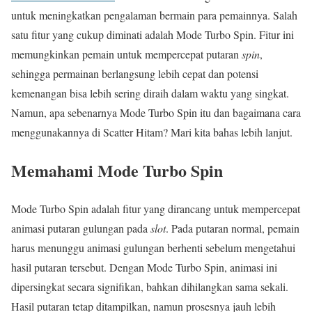
untuk meningkatkan pengalaman bermain para pemainnya. Salah
satu fitur yang cukup diminati adalah Mode Turbo Spin. Fitur ini
memungkinkan pemain untuk mempercepat putaran
spin
,
sehingga permainan berlangsung lebih cepat dan potensi
kemenangan bisa lebih sering diraih dalam waktu yang singkat.
Namun, apa sebenarnya Mode Turbo Spin itu dan bagaimana cara
menggunakannya di Scatter Hitam? Mari kita bahas lebih lanjut.
Memahami Mode Turbo Spin
Mode Turbo Spin adalah fitur yang dirancang untuk mempercepat
animasi putaran gulungan pada
slot
. Pada putaran normal, pemain
harus menunggu animasi gulungan berhenti sebelum mengetahui
hasil putaran tersebut. Dengan Mode Turbo Spin, animasi ini
dipersingkat secara signifikan, bahkan dihilangkan sama sekali.
Hasil putaran tetap ditampilkan, namun prosesnya jauh lebih