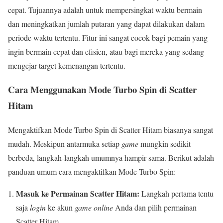
cepat. Tujuannya adalah untuk mempersingkat waktu bermain
dan meningkatkan jumlah putaran yang dapat dilakukan dalam
periode waktu tertentu. Fitur ini sangat cocok bagi pemain yang
ingin bermain cepat dan efisien, atau bagi mereka yang sedang
mengejar target kemenangan tertentu.
Cara Menggunakan Mode Turbo Spin di Scatter
Hitam
Mengaktifkan Mode Turbo Spin di Scatter Hitam biasanya sangat
mudah. Meskipun antarmuka setiap
game
mungkin sedikit
berbeda, langkah-langkah umumnya hampir sama. Berikut adalah
panduan umum cara mengaktifkan Mode Turbo Spin:
Masuk ke Permainan Scatter Hitam:
Langkah pertama tentu
saja
login
ke akun
game online
Anda dan pilih permainan
Scatter Hitam.