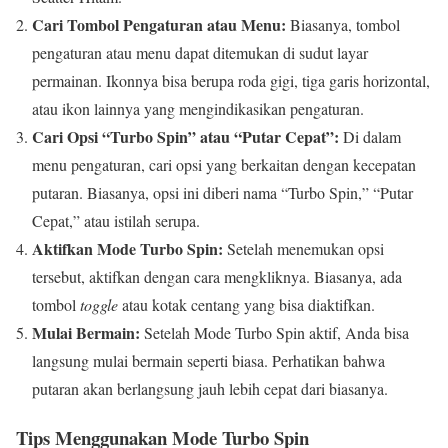
Cari Tombol Pengaturan atau Menu:
Biasanya, tombol
pengaturan atau menu dapat ditemukan di sudut layar
permainan. Ikonnya bisa berupa roda gigi, tiga garis horizontal,
atau ikon lainnya yang mengindikasikan pengaturan.
Cari Opsi “Turbo Spin” atau “Putar Cepat”:
Di dalam
menu pengaturan, cari opsi yang berkaitan dengan kecepatan
putaran. Biasanya, opsi ini diberi nama “Turbo Spin,” “Putar
Cepat,” atau istilah serupa.
Aktifkan Mode Turbo Spin:
Setelah menemukan opsi
tersebut, aktifkan dengan cara mengkliknya. Biasanya, ada
tombol
toggle
atau kotak centang yang bisa diaktifkan.
Mulai Bermain:
Setelah Mode Turbo Spin aktif, Anda bisa
langsung mulai bermain seperti biasa. Perhatikan bahwa
putaran akan berlangsung jauh lebih cepat dari biasanya.
Tips Menggunakan Mode Turbo Spin