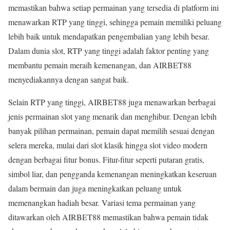
memastikan bahwa setiap permainan yang tersedia di platform ini
menawarkan RTP yang tinggi, sehingga pemain memiliki peluang
lebih baik untuk mendapatkan pengembalian yang lebih besar.
Dalam dunia slot, RTP yang tinggi adalah faktor penting yang
membantu pemain meraih kemenangan, dan AIRBET88
menyediakannya dengan sangat baik.
Selain RTP yang tinggi, AIRBET88 juga menawarkan berbagai
jenis permainan slot yang menarik dan menghibur. Dengan lebih
banyak pilihan permainan, pemain dapat memilih sesuai dengan
selera mereka, mulai dari slot klasik hingga slot video modern
dengan berbagai fitur bonus. Fitur-fitur seperti putaran gratis,
simbol liar, dan pengganda kemenangan meningkatkan keseruan
dalam bermain dan juga meningkatkan peluang untuk
memenangkan hadiah besar. Variasi tema permainan yang
ditawarkan oleh AIRBET88 memastikan bahwa pemain tidak