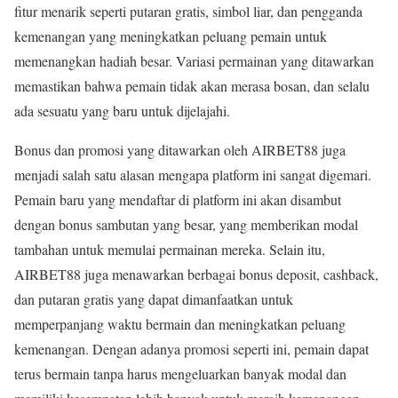
fitur menarik seperti putaran gratis, simbol liar, dan pengganda
kemenangan yang meningkatkan peluang pemain untuk
memenangkan hadiah besar. Variasi permainan yang ditawarkan
memastikan bahwa pemain tidak akan merasa bosan, dan selalu
ada sesuatu yang baru untuk dijelajahi.
Bonus dan promosi yang ditawarkan oleh AIRBET88 juga
menjadi salah satu alasan mengapa platform ini sangat digemari.
Pemain baru yang mendaftar di platform ini akan disambut
dengan bonus sambutan yang besar, yang memberikan modal
tambahan untuk memulai permainan mereka. Selain itu,
AIRBET88 juga menawarkan berbagai bonus deposit, cashback,
dan putaran gratis yang dapat dimanfaatkan untuk
memperpanjang waktu bermain dan meningkatkan peluang
kemenangan. Dengan adanya promosi seperti ini, pemain dapat
terus bermain tanpa harus mengeluarkan banyak modal dan