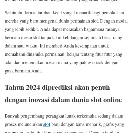
Selain itu, format taruhan kecil sangat menarik bagi pemula atau
mereka yang baru mengenal dunia permainan slot. Dengan modal
yang lebih sedikit, Anda dapat merasakan bagaimana rasanya
bermain mesin slot tanpa takut kehilangan sejumlah besar uang
dalam satu waktu. Ini memberi Anda kesempatan untuk
memahami dinamika permainan, belajar tentang fitur-fitur yang
ada, dan menemukan mesin mana yang paling cocok dengan
gaya bermain Anda.
Tahun 2024 diprediksi akan penuh
dengan inovasi dalam dunia slot online
Banyak pengembang perangkat lunak terkemuka sedang dalam
slot
proses meluncurkan
baru dengan tema menarik, grafis yang
memukau, serta fitur bonus yang menggoda. Dengan taruhan