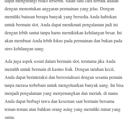
dapat mengurangi risiko tersebut. Salah satu cara terbaik adalah
dengan menentukan anggaran permainan yang jelas. Dengan
memiliki batasan berapa banyak yang bersedia Anda habiskan
untuk bermain slot, Anda dapat menikmati pengalaman judi ini
dengan lebih santai tanpa harus memikirkan kehilangan besar. Ini
akan membuat Anda lebih fokus pada permainan dan bukan pada
stres kehilangan uang.
Ada juga aspek sosial dalam bermain slot, terutama jika Anda
memilih untuk bermain di kasino fisik. Dengan taruhan kecil,
Anda dapat berinteraksi dan bersosialisasi dengan sesama pemain
tanpa merasa terbebani untuk mengeluarkan banyak uang. Ini bisa
menjadi pengalaman yang menyenangkan dan meriah, di mana
Anda dapat berbagi tawa dan keseruan saat bermain bersama
teman-teman atau bahkan orang asing yang memiliki minat yang
sama.