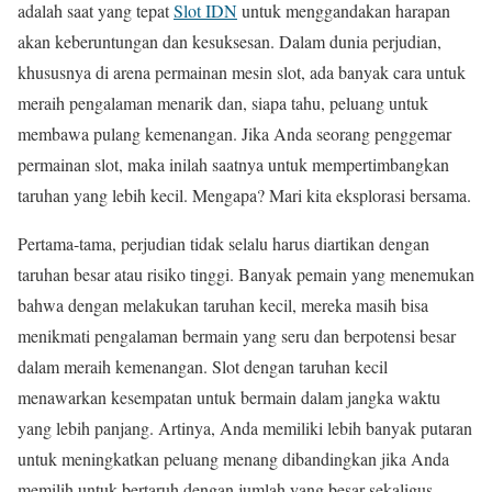
adalah saat yang tepat
Slot IDN
untuk menggandakan harapan
akan keberuntungan dan kesuksesan. Dalam dunia perjudian,
khususnya di arena permainan mesin slot, ada banyak cara untuk
meraih pengalaman menarik dan, siapa tahu, peluang untuk
membawa pulang kemenangan. Jika Anda seorang penggemar
permainan slot, maka inilah saatnya untuk mempertimbangkan
taruhan yang lebih kecil. Mengapa? Mari kita eksplorasi bersama.
Pertama-tama, perjudian tidak selalu harus diartikan dengan
taruhan besar atau risiko tinggi. Banyak pemain yang menemukan
bahwa dengan melakukan taruhan kecil, mereka masih bisa
menikmati pengalaman bermain yang seru dan berpotensi besar
dalam meraih kemenangan. Slot dengan taruhan kecil
menawarkan kesempatan untuk bermain dalam jangka waktu
yang lebih panjang. Artinya, Anda memiliki lebih banyak putaran
untuk meningkatkan peluang menang dibandingkan jika Anda
memilih untuk bertaruh dengan jumlah yang besar sekaligus.