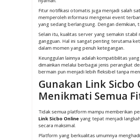
nyaman.
Fitur notifikasi otomatis juga menjadi salah
memperoleh informasi mengenai event terba
yang sedang berlangsung. Dengan demikian, t
Selain itu, kualitas server yang semakin stabi
gangguan. Hal ini sangat penting terutama k
dalam momen yang penuh ketegangan.
Keunggulan lainnya adalah kompatibilitas yan
dimainkan melalui berbagai jenis perangkat 
bermain pun menjadi lebih fleksibel tanpa me
Gunakan Link Sicbo 
Menikmati Semua Fi
Tidak semua platform mampu memberikan peng
Link Sicbo Online
yang tepat menjadi langkah 
secara maksimal.
Platform yang berkualitas umumnya menghadi