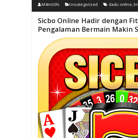
M4inG0ls
Uncategorized
dadu online
,
li
Sicbo Online Hadir dengan Fi
Pengalaman Bermain Makin 