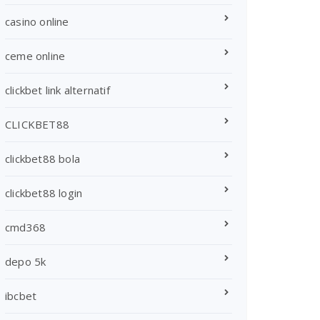
casino online
ceme online
clickbet link alternatif
CLICKBET88
clickbet88 bola
clickbet88 login
cmd368
depo 5k
ibcbet