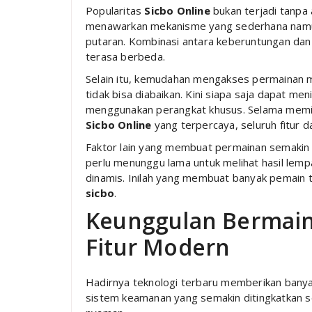
Popularitas
Sicbo Online
bukan terjadi tanpa 
menawarkan mekanisme yang sederhana namu
putaran. Kombinasi antara keberuntungan dan 
terasa berbeda.
Selain itu, kemudahan mengakses permainan me
tidak bisa diabaikan. Kini siapa saja dapat m
menggunakan perangkat khusus. Selama memili
Sicbo Online
yang terpercaya, seluruh fitur d
Faktor lain yang membuat permainan semakin d
perlu menunggu lama untuk melihat hasil lem
dinamis. Inilah yang membuat banyak pemain 
sicbo
.
Keunggulan Bermain
Fitur Modern
Hadirnya teknologi terbaru memberikan banya
sistem keamanan yang semakin ditingkatkan 