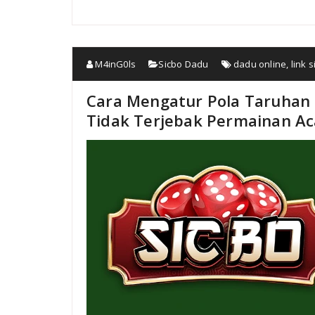
M4inG0ls
Sicbo Dadu
dadu online
,
link 
Cara Mengatur Pola Taruhan S
Tidak Terjebak Permainan A