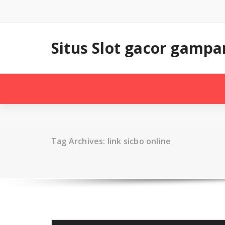
Skip
to
content
Situs Slot gacor gamp
Tag Archives: link sicbo online