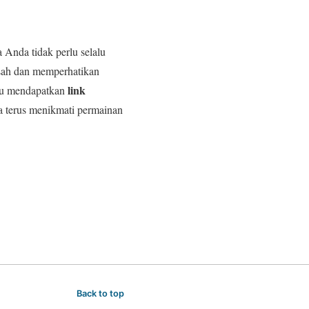
Anda tidak perlu selalu
ah dan memperhatikan
link
alu mendapatkan
sa terus menikmati permainan
Back to top