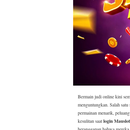
Bermain judi online kini s
menguntungkan. Salah satu 
permainan menarik, peluang
login Mauslot
kesulitan saat
beranggapan bahwa mereka 