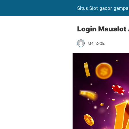
Situs Slot gacor gamp
Login Mauslot
M4inG0ls