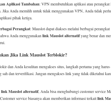
kan Aplikasi Tambahan
: VPN membutuhkan aplikasi atau perangkat 
da. Jika Anda memilih untuk tidak menggunakan VPN, Anda tidak perlu
plikasi pihak ketiga.
rbagai Perangkat
: Mauslot dapat diakses melalui berbagai perangka
link Mauslot alternatif
 bahwa Anda menggunakan
yang benar dan men
rui.
kan Jika Link Mauslot Terblokir?
blokir dan Anda kesulitan mengakses situs, langkah pertama yang harus
 sah dan terverifikasi. Jangan mengakses link yang tidak diketahui k
link Mauslot alternatif
n
, Anda bisa menghubungi customer service M
link Ma
 Customer service biasanya akan memberikan informasi terkait